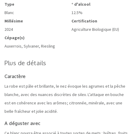
Type
° d'alcool
Blanc
12.5%
Millésime
Certification
2024
Agriculture Biologique (EU)
Cépage(s)
Auxerrois, Sylvaner, Riesling
Plus de détails
Caractère
La robe est pâle et brillante, le nez évoque les agrumes et la pêche
blanche, avec des nuances discrètes de silex. L’attaque en bouche
est en cohérence avec les arômes ; citronnée, minérale, avec une
belle fraîcheur et jolie acidité
.
A déguster avec
Ce blanc pourra être associé à toutes sortes de mets : huîtres, fruits