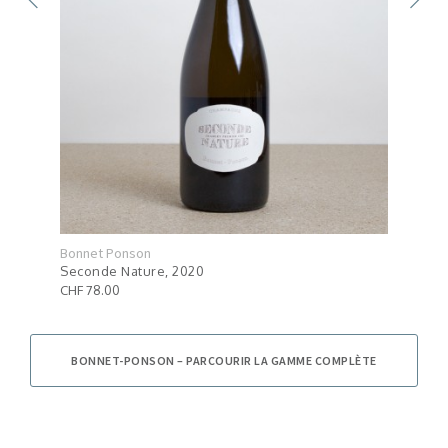
Bonnet Ponson
Bonn
Seconde Nature, 2020
Bonn
CHF 78.00
CHF 
BONNET-PONSON – PARCOURIR LA GAMME COMPLÈTE