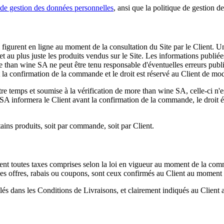
t de gestion des données personnelles
, ansi que la politique de gestion d
igurent en ligne au moment de la consultation du Site par le Client. Une
 et au plus juste les produits vendus sur le Site. Les informations publié
 than wine SA ne peut être tenu responsable d'éventuelles erreurs publié
 la confirmation de la commande et le droit est réservé au Client de mod
entre temps et soumise à la vérification de more than wine SA, celle-ci 
SA informera le Client avant la confirmation de la commande, le droit étai
tains produits, soit par commande, soit par Client.
ndent toutes taxes comprises selon la loi en vigueur au moment de la c
lles offres, rabais ou coupons, sont ceux confirmés au Client au momen
taillés dans les Conditions de Livraisons, et clairement indiqués au Clie