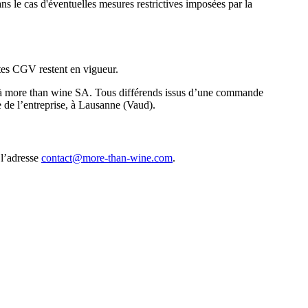
s le cas d'éventuelles mesures restrictives imposées par la
ntes CGV restent en vigueur.
ser à more than wine SA. Tous différends issus d’une commande
e de l’entreprise, à Lausanne (Vaud).
 l’adresse
contact@more-than-wine.com
.