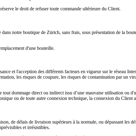
éserve le droit de refuser toute commande ultérieure du Client.
dans notre boutique de Zürich, sans frais, sous présentation de la boute
 remplacement d'une bouteille.
ance et l'acception des différents facteurs en vigueur sur le réseau Int
mation, les risques de coupure, les risques de contamination par un virus
ut dommage direct ou indirect issu d’une mauvaise utilisation ou d'un inc
nique ou de toute autre connexion technique, la connexion du Client au S
son, de délais de livraison supérieurs à la normale, ou dépassant les dé
évisibles et irrésistibles.