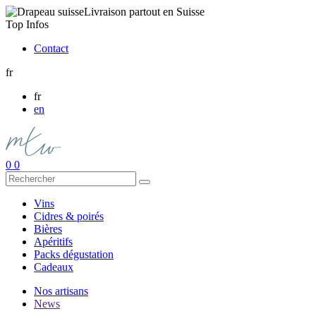
Livraison partout en Suisse
Top Infos
Contact
fr
fr
en
0
0
Vins
Cidres & poirés
Bières
Apéritifs
Packs dégustation
Cadeaux
Nos artisans
News