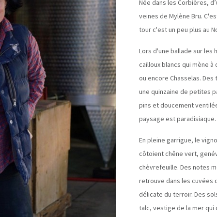
Née dans les Corbières, d’u
veines de Mylène Bru. C'est
tour c'est un peu plus au 
Lors d'une ballade sur les
cailloux blancs qui mène à 
ou encore Chasselas. Des te
une quinzaine de petites 
pins et doucement ventilée
paysage est paradisiaque.
En pleine garrigue, le vign
côtoient chêne vert, genév
chèvrefeuille. Des notes 
retrouve dans les cuvées d
délicate du terroir. Des so
talc, vestige de la mer qui 