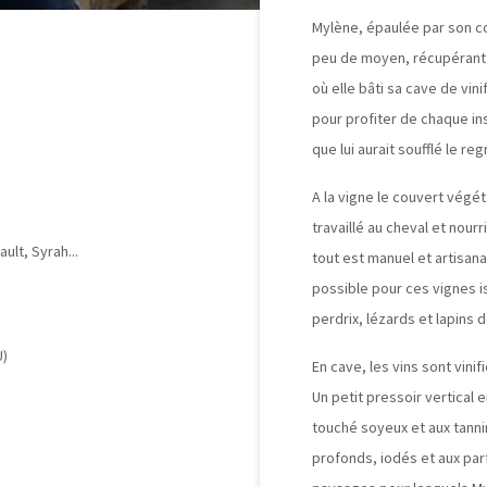
Mylène, épaulée par son c
peu de moyen, récupérant u
où elle bâti sa cave de vin
pour profiter de chaque ins
que lui aurait soufflé le re
A la vigne le couvert végéta
travaillé au cheval et nour
ult, Syrah...
tout est manuel et artisana
possible pour ces vignes is
perdrix, lézards et lapins 
U)
En cave, les vins sont vinif
Un petit pressoir vertical e
touché soyeux et aux tanni
profonds, iodés et aux pa