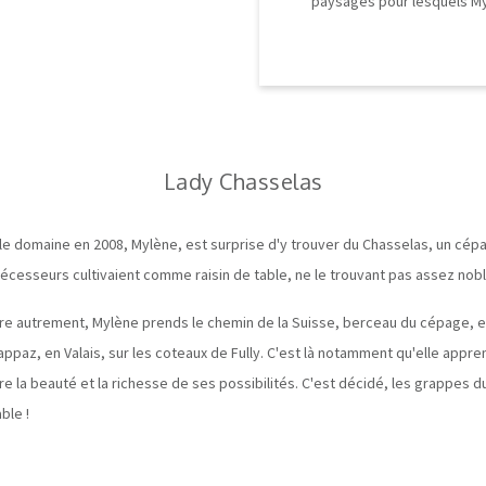
paysages pour lesquels My
Lady Chasselas
 le domaine en 2008, Mylène, est surprise d'y trouver du Chasselas, un cépa
cesseurs cultivaient comme raisin de table, ne le trouvant pas assez noble
ire autrement, Mylène prends le chemin de la Suisse, berceau du cépage, et
ppaz, en Valais, sur les coteaux de Fully. C'est là notamment qu'elle appr
 la beauté et la richesse de ses possibilités. C'est décidé, les grappes d
ble !