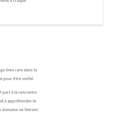
lène a craqué.
ge bien rare dans la
 pour être vinifié.
 part à la rencontre
end à appréhender le
u domaine ne finiront