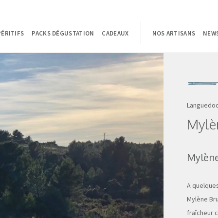
PÉRITIFS
PACKS DÉGUSTATION
CADEAUX
NOS ARTISANS
NEW
Languedoc
Mylè
Mylèn
A quelques
Mylène Bru
fraîcheur c