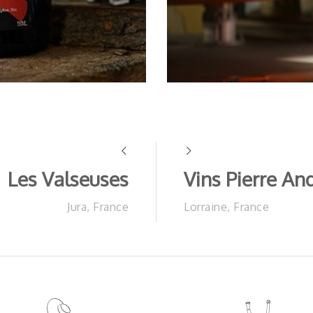
Les Valseuses
Vins Pierre An
Jura, France
Lorraine, France