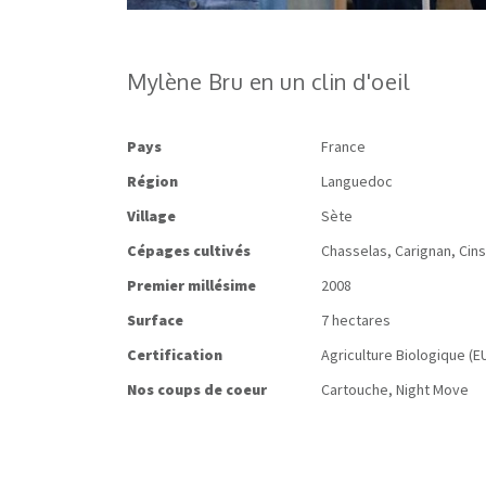
Mylène Bru en un clin d'oeil
Pays
France
Région
Languedoc
Village
Sète
Cépages cultivés
Chasselas, Carignan, Cinsa
Premier millésime
2008
Surface
7 hectares
Certification
Agriculture Biologique (E
Nos coups de coeur
Cartouche, Night Move