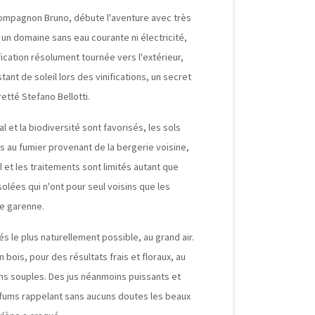
ompagnon Bruno, débute l'aventure avec très
n domaine sans eau courante ni électricité,
ification résolument tournée vers l'extérieur,
tant de soleil lors des vinifications, un secret
gretté Stefano Bellotti.
l et la biodiversité sont favorisés, les sols
ris au fumier provenant de la bergerie voisine,
l et les traitements sont limités autant que
olées qui n'ont pour seul voisins que les
de garenne.
iés le plus naturellement possible, au grand air.
n bois, pour des résultats frais et floraux, au
ns souples. Des jus néanmoins puissants et
rfums rappelant sans aucuns doutes les beaux