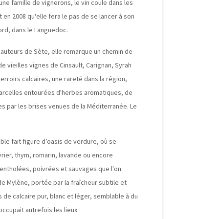
ne famille de vignerons, le vin coule dans les
 en 2008 qu'elle fera le pas de se lancer à son
Nord, dans le Languedoc.
 hauteurs de Sète, elle remarque un chemin de
de vieilles vignes de Cinsault, Carignan, Syrah
rroirs calcaires, une rareté dans la région,
parcelles entourées d'herbes aromatiques, de
s par les brises venues de la Méditerranée. Le
oble fait figure d’oasis de verdure, où se
rier, thym, romarin, lavande ou encore
mentholées, poivrées et sauvages que l'on
e Mylène, portée par la fraîcheur subtile et
ls de calcaire pur, blanc et léger, semblable à du
occupait autrefois les lieux.