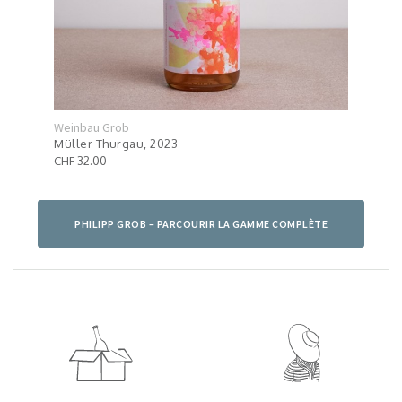
Weinbau Grob
Wein
Müller Thurgau, 2023
Sauv
CHF 32.00
CHF 
PHILIPP GROB – PARCOURIR LA GAMME COMPLÈTE