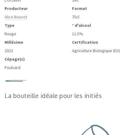
L'Octavin
Sec
Producteur
Format
Alice Bouvot
75cl
Type
° d'alcool
Rouge
11.5%
Millésime
Certification
2023
Agriculture Biologique (EU)
Cépage(s)
Poulsard
La bouteille idéale pour les initiés