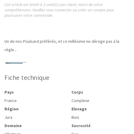
Cet article est limité à 3 unité(s) par client, merci de votre
compréhension. Veuillez vous connecter ou créer un compte pour
poursuivre votre commande.
Un de nos Poulsard préférés, et ce millésime ne déroge pas à la
règle...
Fiche technique
Pays
Corps
France
Complexe
Région
Elevage
Jura
Bois
Domaine
Sucrosité