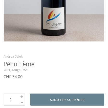
Andrea Calek
Pénultième
2021, rouge, 75cl
CHF 34.00
+
-
AJOUTER AU PANIER