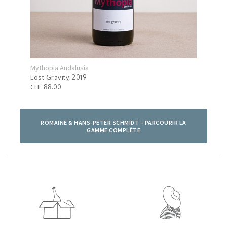
Mythopia Andalusia
Myth
Lost Gravity, 2019
Dark
CHF 88.00
CHF 
ROMAINE & HANS-PETER SCHMIDT – PARCOURIR LA
GAMME COMPLÈTE