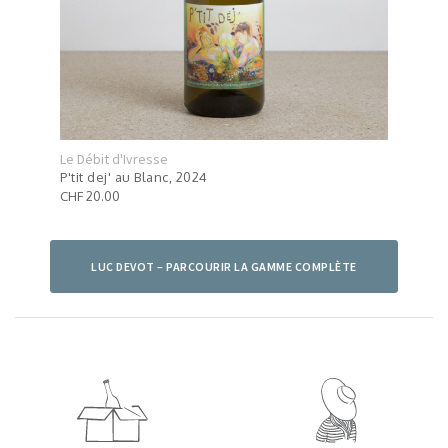
Le Débit d'Ivresse
Le Dé
P'tit dej' au Blanc, 2024
Hydr
CHF 20.00
CHF 
LUC DEVOT – PARCOURIR LA GAMME COMPLÈTE